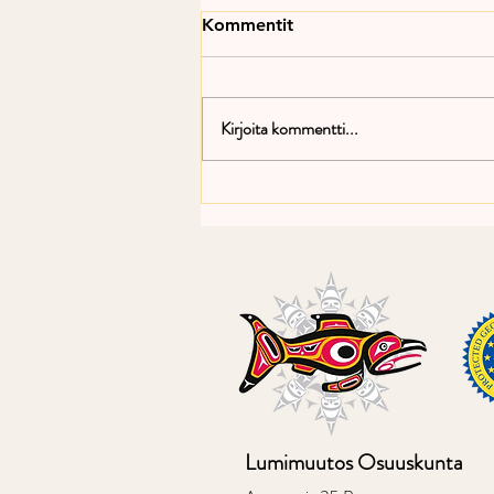
Kommentit
Kirjoita kommentti...
Talvinuottauskausi tuli
päätökseensä
Lumimuutos Osuuskunta