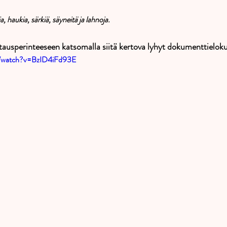
a, haukia, särkiä, säyneitä ja lahnoja. 
ausperinteeseen katsomalla siitä kertova lyhyt dokumenttieloku
m/watch?v=BzID4iFd93E