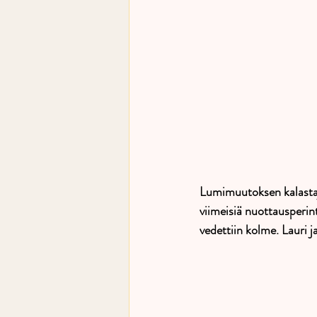
Lumimuutoksen kalastajat
viimeisiä nuottausperint
vedettiin kolme. Lauri 