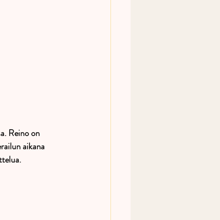
sa. Reino on 
railun aikana 
telua.  