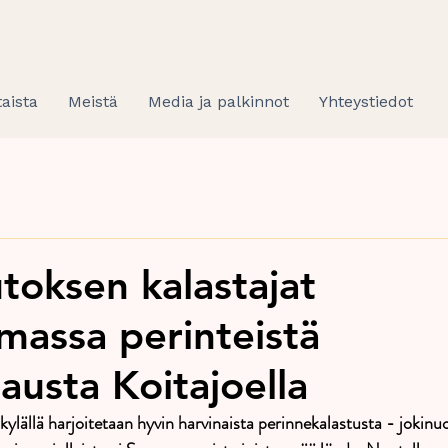
aista
Meistä
Media ja palkinnot
Yhteystiedot
oksen kalastajat
massa perinteistä
austa Koitajoella
ylällä harjoitetaan hyvin harvinaista perinnekalastusta - jokinu