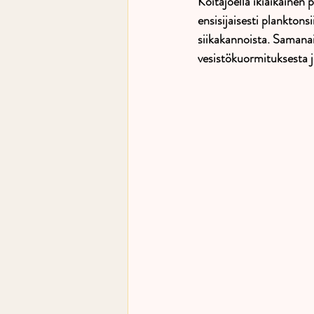
Koitajoella ikiaikainen 
ensisijaisesti planktons
siikakannoista. Samanai
vesistökuormituksesta j