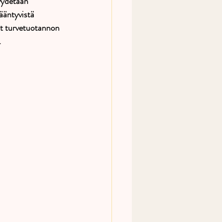
yydetään 
ääntyvistä 
at turvetuotannon 
. 