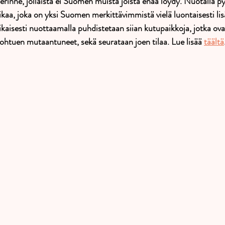
perinne, jollaista ei Suomen muista joista enää löydy. Nuotalla p
iikaa, joka on yksi Suomen merkittävimmistä vielä luontaisesti lis
kaisesti nuottaamalla puhdistetaan siian kutupaikkoja, jotka ov
ohtuen mutaantuneet, sekä seurataan joen tilaa. Lue lisää 
täältä