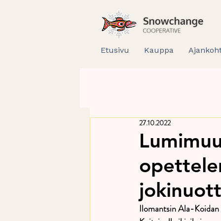
Etusivu
Kauppa
Ajankoht
27.10.2022
Lumimuut
opettele
jokinuott
Ilomantsin Ala-Koidan k