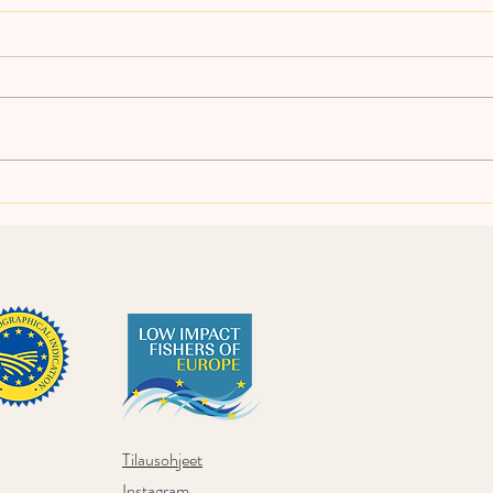
Talvinuottaus käynnistyi
Onka
Puruvedellä
käyn
lopp
Tilausohjeet
Instagram