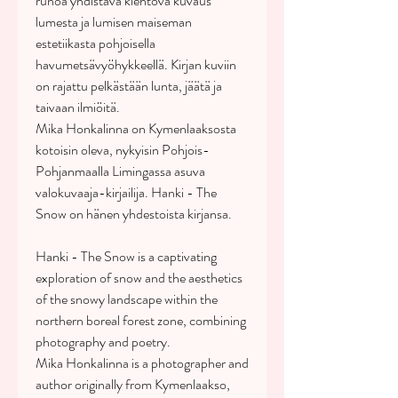
runoa yhdistävä kiehtova kuvaus
lumesta ja lumisen maiseman
estetiikasta pohjoisella
havumetsävyöhykkeellä. Kirjan kuviin
on rajattu pelkästään lunta, jäätä ja
taivaan ilmiöitä.
Mika Honkalinna on Kymenlaaksosta
kotoisin oleva, nykyisin Pohjois-
Pohjanmaalla Limingassa asuva
valokuvaaja-kirjailija. Hanki - The
Snow on hänen yhdestoista kirjansa.
Hanki - The Snow is a captivating
exploration of snow and the aesthetics
of the snowy landscape within the
northern boreal forest zone, combining
photography and poetry.
Mika Honkalinna is a photographer and
author originally from Kymenlaakso,