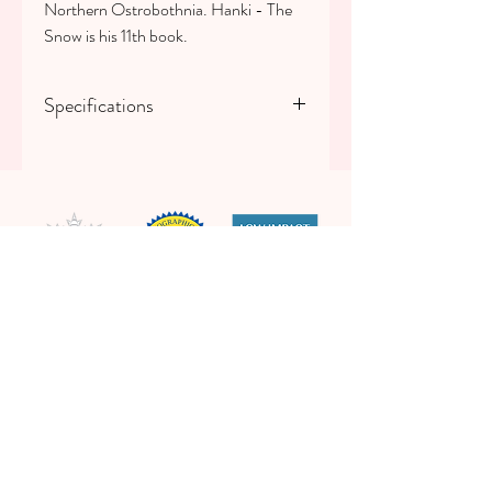
Northern Ostrobothnia. Hanki - The
Snow is his 11th book.
Specifications
Kovakantinen, 118 sivua
ISBN: 978-952-5944-19-8
Snowchange Cooperative
Asemantie 35 B
82600 Tohmajärvi
contact@snowchange.org