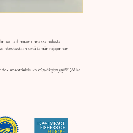
linnun ja ihmisen rinnakkainelosta
ydinkeskustaan sekä tämän rajapinnan
nut dokumenttielokuva
Huuhkajan jäljillä
(Mika