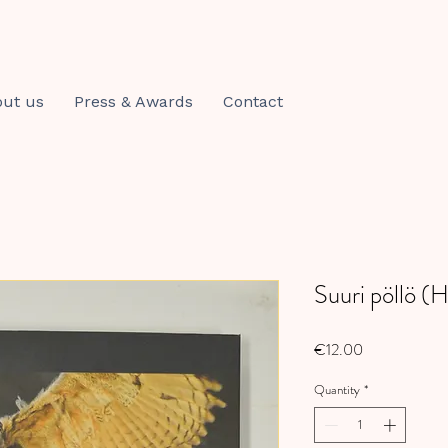
ut us
Press & Awards
Contact
Suuri pöllö (
Price
€12.00
Quantity
*