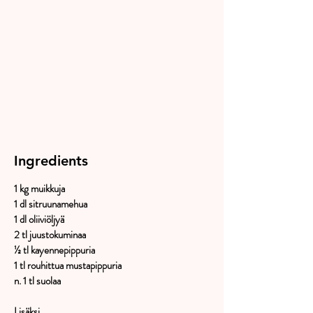
Ingredients
1 kg muikkuja
1 dl sitruunamehua
1 dl oliiviöljyä
2 tl juustokuminaa
½ tl kayennepippuria
1 tl rouhittua mustapippuria
n. 1 tl suolaa
Lisäksi