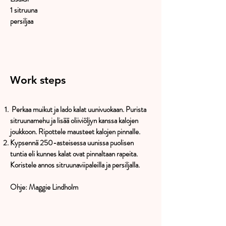
1 sitruuna
persiljaa
Work steps
Perkaa muikut ja lado kalat uunivuokaan. Purista
sitruunamehu ja lisää oliiviöljyn kanssa kalojen
joukkoon. Ripottele mausteet kalojen pinnalle.
Kypsennä 250-asteisessa uunissa puolisen
tuntia eli kunnes kalat ovat pinnaltaan rapeita.
Koristele annos sitruunaviipaleilla ja persiljalla.
Ohje: Maggie Lindholm