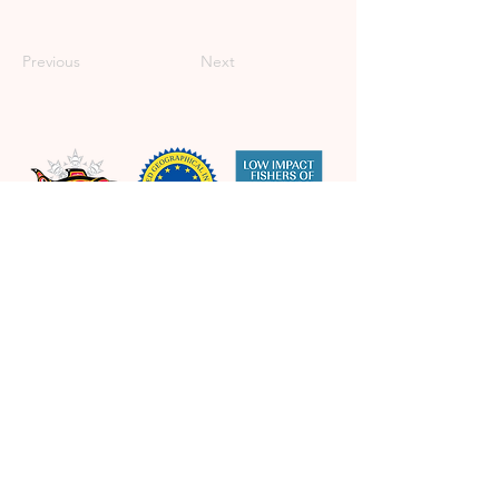
Previous
Next
Snowchange Cooperative
Asemantie 35 B
82600 Tohmajärvi
contact@snowchange.org
Instagram
Facebook