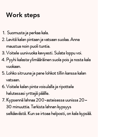
Work steps
Suomusta ja perkaa kala.
Levitä kalan pintaan ja vatsaan suolaa. Anna
maustua noin puoli tuntia.
Voitele uunivuoka kevyesti. Sulata loppu voi.
Pyyhi kalasta ylimääräinen suola pois ja nosta kala
vuokaan.
Lohko sitruuna ja pane lohkot tillin kanssa kalan
vatsaan.
Voitele kalan pinta voisulalla ja ripottele
halutessasi yrttejä päälle.
Kypsennä lahnaa 200-asteisessa uunissa 20–
30 minuuttia. Tarkista lahnan kypsyys
selkäevästä. Kun se irtoaa helposti, on kala kypsää.