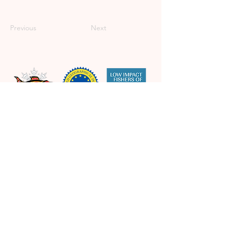
Previous
Next
Snowchange Cooperative
Asemantie 35 B
82600 Tohmajärvi
contact@snowchange.org
Instagram
Facebook