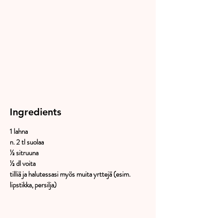
Ingredients
1 lahna
n. 2 tl suolaa
½ sitruuna
½ dl voita
tilliä ja halutessasi myös muita yrttejä (esim.
lipstikka, persilja)