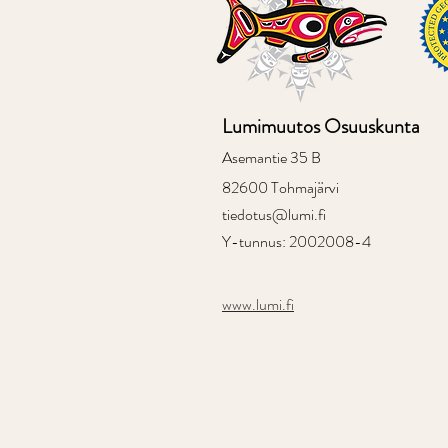
Lumimuutos Osuuskunta
Asemantie 35 B
82600 Tohmajärvi
tiedotus@lumi.fi
Y-tunnus: 2002008-4
www.lumi.fi