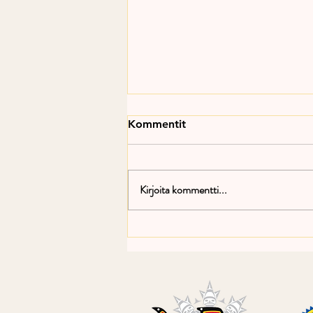
Kommentit
Kirjoita kommentti...
Talvinuottauskausi tuli
päätökseensä