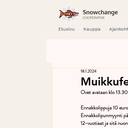
Etusivu
Kauppa
Ajankoht
18.1.2024
Muikkufe
Ovet avataan klo 13.30
Ennakkolippuja 10 euron
Ennakkolipunmyynti päät
12-vuotiaat ja sitä nuo