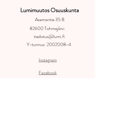
Lumimuutos Osuuskunta
Asemantie 35 B
82600 Tohmajärvi
tiedotus@lumi.fi
Y-tunnus:
2002008-4
Instagram
Facebook
Ennallistamisohjelman sivut
www.lumi.fi
Tilausohjeet
Oiva-raportti